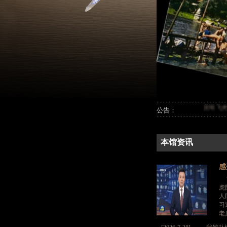
昆明飞虎队纪念馆
公告：
本馆资讯
感
“
虎
人
习
老