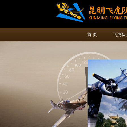
首 页
飞虎队