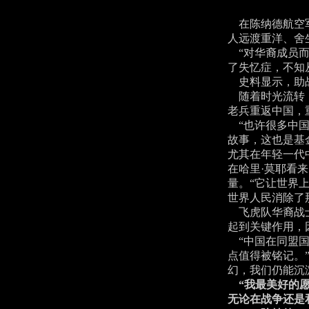
在陈纳德航空军
人远渡重洋、舍
“对华裔成员而
了失忆症，不知
史料显示，助战期
随着时光流转，
老兵重返中国，
“也许很多中国
故事，这也是基
尤其在年轻一代
在哈里·莫耶看
量。“它让世界
世界人民消除了
飞虎队华裔战士后裔
起到关键作用，
“中国在同盟国
点值得被铭记。
幻，我们仍能沉
“我最美好的愿
无论在战争还是