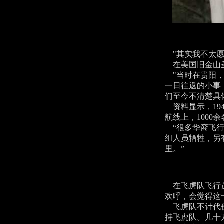
"其实我不太愿
在美国旧金山圣玛
"当时在贵阳，
一日往返的小事，
们至今不清楚具
资料显示，19
航线上，1000
“很多华裔飞行
组人员牺牲，另
里。”
在飞虎队飞行员
欢呼，会觉得这
飞虎队不计代价
持飞虎队。几十