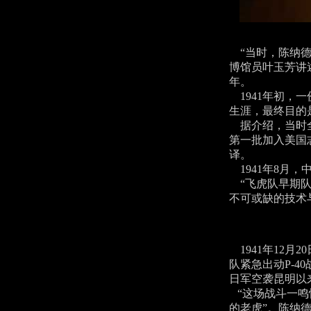
“当时，陈纳德
博馆员叶玉芳讲
年。
1941年初，
生涯，最终目的
据介绍，当时全
第一批加入美国
译。
1941年8月
“飞虎队早期队
不可或缺的技术
1941年12月
队紧急出动P-
日军空袭昆明以
“这场战斗一鸣
的老虎”。陈纳德