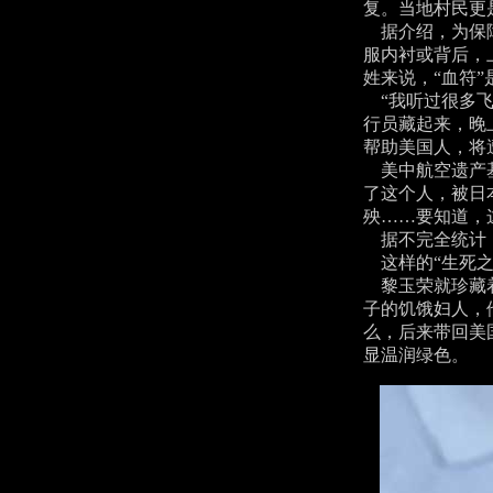
复。当地村民更
据介绍，为保障跳
服内衬或背后，
姓来说，“血符
“我听过很多飞
行员藏起来，晚
帮助美国人，将
美中航空遗产基金
了这个人，被日
殃……要知道，
据不完全统计，
这样的“生死之
黎玉荣就珍藏着
子的饥饿妇人，
么，后来带回美
显温润绿色。