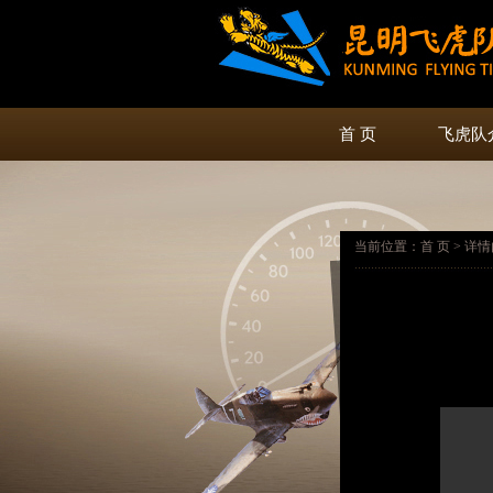
首 页
飞虎队
当前位置：首 页 > 详