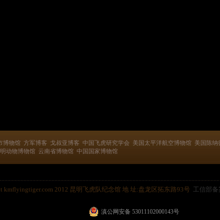
市博物馆
方军博客
戈叔亚博客
中国飞虎研究学会
美国太平洋航空博物馆
美国陈纳
明动物博物馆
云南省博物馆
中国国家博物馆
ght kmflyingtiger.com 2012 昆明飞虎队纪念馆 地 址:盘龙区拓东路93号
工信部备案
滇公网安备 53011102000143号