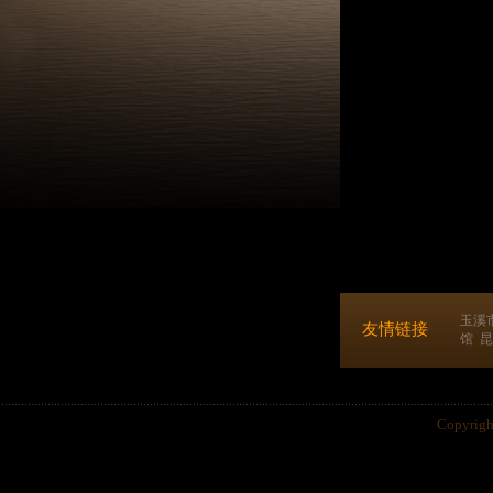
玉溪
友情链接
馆
昆
Copyri