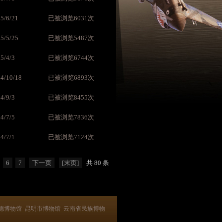
5/6/21
已被浏览6031次
5/5/25
已被浏览5487次
5/4/3
已被浏览6744次
4/10/18
已被浏览6893次
4/9/3
已被浏览8455次
4/7/5
已被浏览7836次
4/7/1
已被浏览7124次
6
7
下一页
[末页]
共 80 条
德博物馆
昆明市博物馆
云南省民族博物