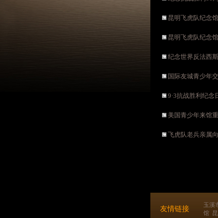
昆明飞虎队纪念
昆明飞虎队纪念
纪念世界反法西斯
国际友城青少年
9·3抗战胜利纪
美国青少年来馆
飞虎队老兵亲属
玉溪
友情链接
馆
昆