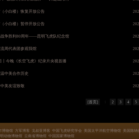
馆（小白楼）恢复开放公告
202
馆（小白楼）暂停开放公告
202
战争胜利80周年——昆明飞虎队纪念馆
202
交流周代表团参观我馆
202
念日丨今晚《长空飞虎》纪录片央视首播
202
重温中美合作历史
202
向中美友谊致敬
202
[首页]
1
2
3
4
5
市博物馆
方军博客
戈叔亚博客
中国飞虎研究学会
美国太平洋航空博物馆
美国陈纳
明动物博物馆
云南省博物馆
中国国家博物馆