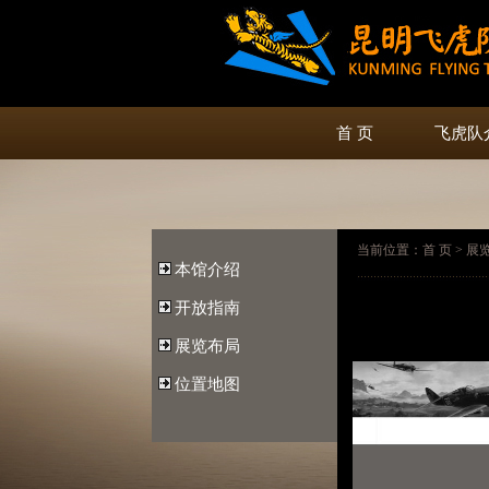
首 页
飞虎队
当前位置：首 页 > 展
本馆介绍
开放指南
展览布局
位置地图