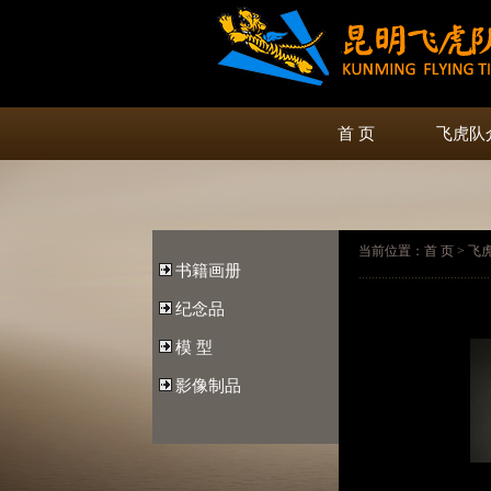
首 页
飞虎队
当前位置：首 页 > 飞虎商
书籍画册
纪念品
模 型
影像制品