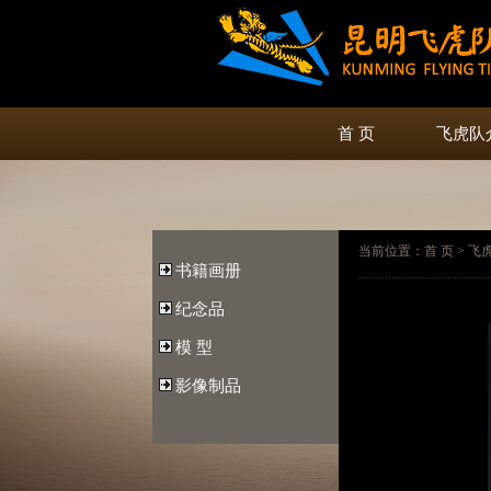
首 页
飞虎队
当前位置：首 页 > 飞虎
书籍画册
纪念品
模 型
影像制品