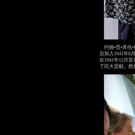
约翰•范•库伦
后加入1941
在1941年12
了巨大贡献。然