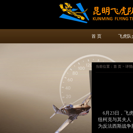
首 页
飞虎队
当前位置：首 页 > 详
​ 6月23日，
纽柯克与其夫人
为反法西斯战争