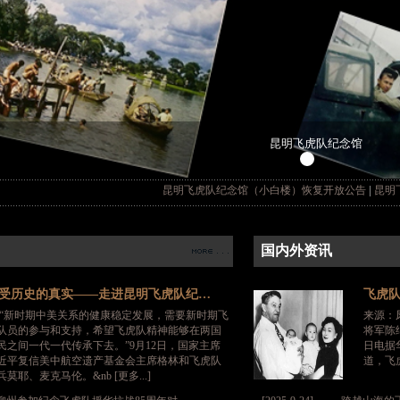
昆明飞虎队纪念馆
|
昆明飞虎队纪念馆（小白楼）恢复开放公告
昆明飞虎队纪
国内外资讯
受历史的真实——走进昆明飞虎队纪…
飞虎队
新时期中美关系的健康稳定发展，需要新时期飞
来源：
队员的参与和支持，希望飞虎队精神能够在两国
将军陈
民之间一代一代传承下去。”9月12日，国家主席
日电据华盛
近平复信美中航空遗产基金会主席格林和飞虎队
道，飞虎
兵莫耶、麦克马伦。&nb [更多...]