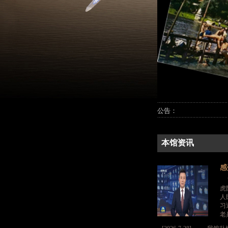
公告：
本馆资讯
感
“
虎
人
习
老