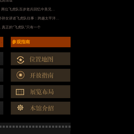
飞虎情谊
鹰丨两位飞虎队百岁老兵回忆中美兄…
外孙女讲述飞虎队往事：跨越太平洋…
，真正的“飞虎队”只有一个
参观指南