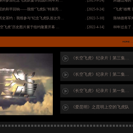
柳州参加纪念飞虎队援华抗战85周年对…
. [2025-9-24]
跨越山海的
层的和平回响——我馆“飞虎队”特展亮…
. [2025-9-24]
“飞虎”雄
历史茶约：我馆参与“纪念飞虎队首次升…
. [2022-5-10]
陈纳德将军
长空飞虎”历史图片展于纽约隆重开幕 …
. [2022-4-14]
80年过去了
《长空飞虎》纪录片丨第三集…
《长空飞虎》纪录片丨第二集…
《长空飞虎》纪录片丨第一集…
《爱昆明》之昆明上空的飞虎队