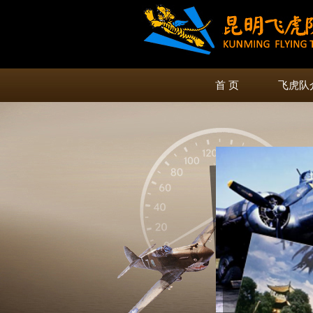
首 页
飞虎队