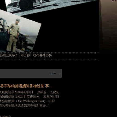
|
念馆（小白楼）暂停开放公告
9·3抗战胜利纪念日丨今晚《长空飞虎》纪录片央视首
将军陈纳德遗孀陈香梅过世 享…
凤凰网资讯2018年4月3日 原标题：飞虎队
纳德遗孀陈香梅过世享寿94岁 海外网4月3
顿邮报（The Washington Post）3日报
队将军陈纳德遗孀陈香梅3 [更多...]