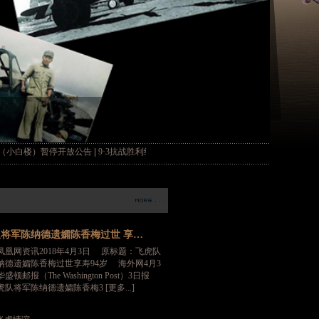
|
|
）暂停开放公告
9·3抗战胜利纪念日丨今晚《长空飞虎》纪录片央视首播
闭 馆 公 
将军陈纳德遗孀陈香梅过世 享…
凤凰网资讯2018年4月3日 原标题：飞虎队
纳德遗孀陈香梅过世享寿94岁 海外网4月3
顿邮报（The Washington Post）3日报
队将军陈纳德遗孀陈香梅3 [更多...]