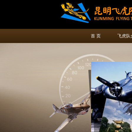
首 页
飞虎队