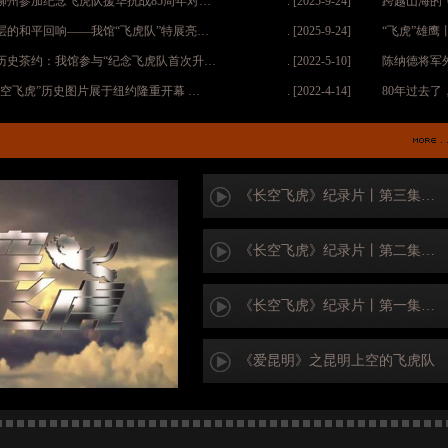
柳州参加纪念飞虎队援华抗战85周年对…
. [2025-9-24]
跨越山海的
层的和平回响——我馆“飞虎队”特展亮…
. [2025-9-24]
“飞虎”雄
历史茶约：我馆参与“纪念飞虎队首次升…
. [2022-5-10]
陈纳德将军
长空飞虎”历史图片展于纽约隆重开幕 …
. [2022-4-14]
80年过去了
《长空飞虎》纪录片丨第三集…
《长空飞虎》纪录片丨第二集…
《长空飞虎》纪录片丨第一集…
《爱昆明》之昆明上空的飞虎队