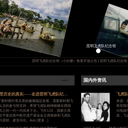
昆明飞虎队纪念馆
|
昆明飞虎队纪念馆（小白楼）恢复开放公告
昆明飞虎队纪念馆（小白楼
国内外资讯
受历史的真实——走进昆明飞虎队纪…
飞虎队
新时期中美关系的健康稳定发展，需要新时期飞
来源：
队员的参与和支持，希望飞虎队精神能够在两国
将军陈
民之间一代一代传承下去。”9月12日，国家主席
日电据华盛
近平复信美中航空遗产基金会主席格林和飞虎队
道，飞虎
兵莫耶、麦克马伦。&nb [更多...]