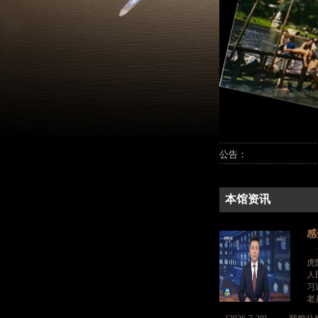
公告：
本馆资讯
感
“
虎
人
习
老