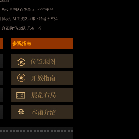
飞虎情谊
鹰丨两位飞虎队百岁老兵回忆中美兄…
外孙女讲述飞虎队往事：跨越太平洋…
，真正的“飞虎队”只有一个
参观指南